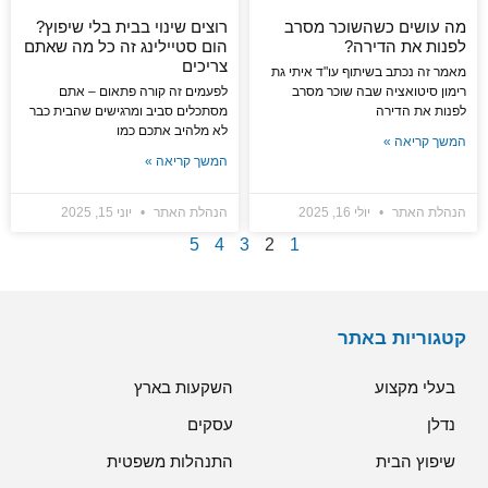
מה עושים כשהשוכר מסרב
רוצים שינוי בבית בלי שיפוץ?
לפנות את הדירה?
הום סטיילינג זה כל מה שאתם
צריכים
מאמר זה נכתב בשיתוף עו"ד איתי גת
רימון סיטואציה שבה שוכר מסרב
לפעמים זה קורה פתאום – אתם
לפנות את הדירה
מסתכלים סביב ומרגישים שהבית כבר
לא מלהיב אתכם כמו
המשך קריאה »
המשך קריאה »
הנהלת האתר
יולי 16, 2025
הנהלת האתר
יוני 15, 2025
5
4
3
2
1
קטגוריות באתר
בעלי מקצוע
השקעות בארץ
נדלן
עסקים
שיפוץ הבית
התנהלות משפטית