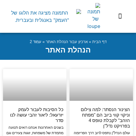
שיפוץ הבית
השקעות בארץ
בעלי מקצוע
התנהלות משפטית
דף הבית
»
ארכיון עבור הנהלת האתר
»
עמוד 2
הנהלת האתר
הצינור הנסתר: למה צילום
כל הסיבות לעבור לעמק
וניקוי קווי ביוב הם "מפתח
יזרעאל: ליאור זהבי עושה לנו
הזהב" לקבלת טופס 4
סדר
בפרויקט נדל"ן
בשנים האחרונות אנחנו רואים תנועה
עולם הנדל"ן נתפס לרוב דרך הפריזמה
מתמדת של משפחות, זוגות צעירים וגם