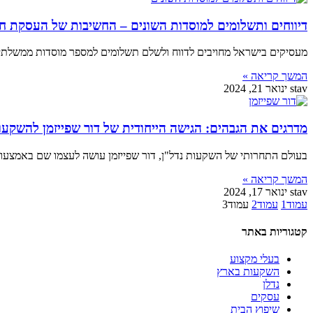
דיווחים ותשלומים למוסדות השונים – החשיבות של העסקת ח
מעסיקים בישראל מחויבים לדווח ולשלם תשלומים למספר מוסדות ממשלתיים,
המשך קריאה »
stav
ינואר 21, 2024
מדרגים את הגבהים: הגישה הייחודית של דור שפייזמן להשקעו
בעולם התחרותי של השקעות נדל"ן, דור שפייזמן עושה לעצמו שם באמצעו
המשך קריאה »
stav
ינואר 17, 2024
עמוד
1
עמוד
2
עמוד
3
קטגוריות באתר
בעלי מקצוע
השקעות בארץ
נדלן
עסקים
שיפוץ הבית