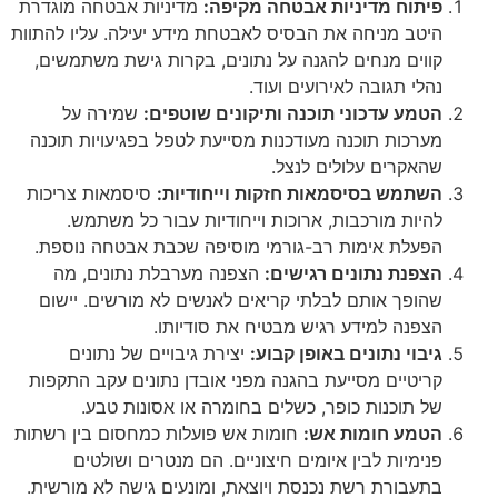
פיתוח מדיניות אבטחה מקיפה:
מדיניות אבטחה מוגדרת
היטב מניחה את הבסיס לאבטחת מידע יעילה. עליו להתוות
קווים מנחים להגנה על נתונים, בקרות גישת משתמשים,
נהלי תגובה לאירועים ועוד.
הטמע עדכוני תוכנה ותיקונים שוטפים:
שמירה על
מערכות תוכנה מעודכנות מסייעת לטפל בפגיעויות תוכנה
שהאקרים עלולים לנצל.
השתמש בסיסמאות חזקות וייחודיות:
סיסמאות צריכות
להיות מורכבות, ארוכות וייחודיות עבור כל משתמש.
הפעלת אימות רב-גורמי מוסיפה שכבת אבטחה נוספת.
הצפנת נתונים רגישים:
הצפנה מערבלת נתונים, מה
שהופך אותם לבלתי קריאים לאנשים לא מורשים. יישום
הצפנה למידע רגיש מבטיח את סודיותו.
גיבוי נתונים באופן קבוע:
יצירת גיבויים של נתונים
קריטיים מסייעת בהגנה מפני אובדן נתונים עקב התקפות
של תוכנות כופר, כשלים בחומרה או אסונות טבע.
הטמע חומות אש:
חומות אש פועלות כמחסום בין רשתות
פנימיות לבין איומים חיצוניים. הם מנטרים ושולטים
בתעבורת רשת נכנסת ויוצאת, ומונעים גישה לא מורשית.