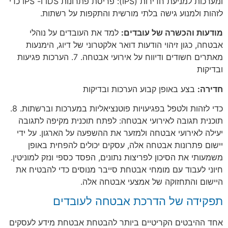
ומערכות למניעת חדירות (IPS): פריסת פתרונות IDS ו- IPS כדי
לזהות ולמנוע גישה בלתי מורשית והתקפות על רשתות.
מודעות והכשרה של עובדים:
למד את העובדים על נוהלי
אבטחה, כגון זיהוי הודעות דואר אלקטרוני של דיוג, הימנעות
מאתרים חשודים ודיווח על אירועי אבטחה. 7. הערכות פגיעות
ובדיקות
חדירה:
בצע באופן קבוע הערכות ובדיקות
כדי לזהות ולטפל בפגיעויות פוטנציאליות במערכות וברשתות. 8.
תוכנית תגובה לאירועי אבטחה: לפתח תוכנית מקיפה לתגובה
יעילה לאירועי אבטחה ולמזער את ההשפעה על הארגון. על ידי
יישום פתרונות אבטחה אלה, עסקים יכולים להפחית באופן
משמעותי את הסיכון לפריצות נתונים, הפסד כספי ונזק למוניטין.
חיוני לעבוד עם מומחי אבטחת סייבר מנוסים כדי להבטיח את
היישום והתחזוקה של אמצעי אבטחה אלה.
תפקידה של הדרכת אבטחה לעובדים
אחד ההיבטים הקריטיים ביותר להבטחת אבטחת מידע לעסקים