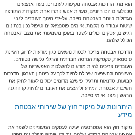
הוא מתן הדרכות אבטחה מקיפות לעובדים. בעוד אמצעים
טכנולוגיים הם חיוניים, טעויות אנוש נותרו אחת מנקודות התורפה
הגדולות ביותר באבטחת סייבר. על-ידי חינוך העובדים לגבי
שיטות עבודה מומלצות, איומים פוטנציאליים וטיפול נכון בנתונים
רגישים, עסקים יכולים לשפר באופן משמעותי את מצב האבטחה
הכולל שלהם.
הדרכת אבטחה צריכה לכסות נושאים כגון מודעות לדיוג, היגיינת
סיסמאות, טקטיקות הנדסה חברתית והרגלי גלישה בטוחים.
העובדים צריכים להיות מודעים להשלכות האפשריות של
מעשיהם ולהשפעה שיכולה להיות לכך על ביטחון הארגון. הדרכות
קבועות, סדנאות ותרגילי פישינג מדומים יכולים לעזור לחזק את
חשיבות אבטחת המידע ולהעצים את העובדים להיות קו ההגנה
הראשון מפני איומי סייבר.
היתרונות של מיקור חוץ של שירותי אבטחת
מידע
מיקור חוץ הוא אסטרטגיה יעילה לעסקים המעוניינים לשפר את
אמצעי אבטחת המידע שלהם. על ידי שיתוף פעולה עם ספקי