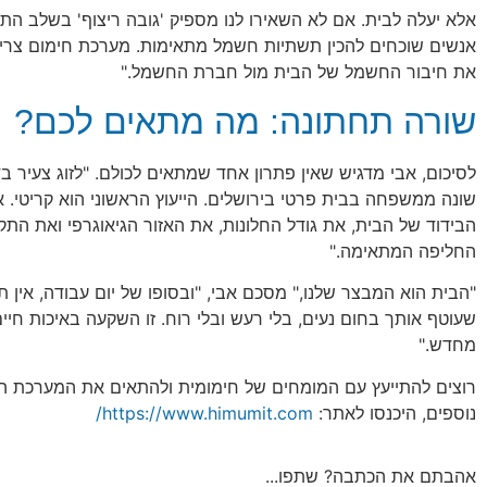
אלא יעלה לבית. אם לא השאירו לנו מספיק 'גובה ריצוף' בשלב התכנ
אנשים שוכחים להכין תשתיות חשמל מתאימות. מערכת חימום צריכה
את חיבור החשמל של הבית מול חברת החשמל."
שורה תחתונה: מה מתאים לכם?
לסיכום, אבי מדגיש שאין פתרון אחד שמתאים לכולם. "לזוג צעיר ב
שונה ממשפחה בבית פרטי בירושלים. הייעוץ הראשוני הוא קריטי. א
הבידוד של הבית, את גודל החלונות, את האזור הגיאוגרפי ואת התק
החליפה המתאימה."
"הבית הוא המבצר שלנו," מסכם אבי, "ובסופו של יום עבודה, אין 
שעוטף אותך בחום נעים, בלי רעש ובלי רוח. זו השקעה באיכות חי
מחדש."
רוצים להתייעץ עם המומחים של חימומית ולהתאים את המערכת 
נוספים, היכנסו לאתר:
https://www.himumit.com/
אהבתם את הכתבה? שתפו...