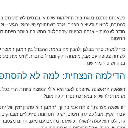
כשאנחנו מתכננים את בית החלומות שלנו או נכנסים לשיפוץ מסיבי
למטבח, לריצוף ולעיצוב הפנים. אבל כשהחורף הישראלי מגיע – ולמ
חודר לעצמות – אנחנו מבינים שההחלטה החשובה ביותר הייתה דווק
החימום.
כדי לעשות סדר בבלגן ולהבין מה באמת ההבדל בין המזגן המוכר לב
לשיחה צפופה עם אבי, מומחה ותיק ומנהל בחברת "חימומית בע"מ"
בניה ושיפוץ מדי שנה.
הדילמה הנצחית: למה לא להסתפק
השאלה הראשונה שהפנינו לאבי היא אולי הנפוצה ביותר. הרי בכל ב
אז מדוע להשקיע במערכת נפרדת לחימום?
"זו שאלה מצוינת," פותח אבי בחיוך. "המזגן הוא פתרון זמין וזול י
עבור הקיץ. אבל כפתרון חימום, יש לו חסרונות פיזיקליים מובהקים. 
קר, ולכן הוא עולה למעלה. כשאתה מחמם עם מזגן, החום מצטבר 
ומרגיש 'חנוק', אבל הרגליים נשארות קפואות."