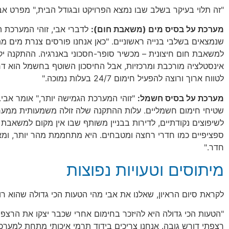
"זה תלוי בעיקר בשלב שבו נמצא הפרויקט ובגודל הבית," מפרט אבי
מערכת על בסיס מים (משאבת חום):
לדברי אבי, זוהי המערכת 
שנמצאים בשלבי בנייה ראשוניים. "כאן אנחנו פורסים צנרת מים 
למשאבת חום חיצונית – מכשיר סופר-חסכוני באנרגיה. ההתקנה יקר
אינסטלציה מורכבת ומרכזיות, אבל החיסכון השוטף בחשמל הוא דר
לטווח ארוך ורוצה להפעיל חימום 24/7 בעלות נמוכה."
מערכת על בסיס חשמל:
"זוהי המערכת הגמישה יותר," אומר אבי. 
שטיחי חימום חשמליים. עלות ההתקנה שלה זולה משמעותית ממערכ
לשיפוצים נקודתיים, לדירות בבניין משותף שבו אין מקום למשאבת ח
ספציפיים כמו חדרי רחצה ומטבחים. היא מתחממת מהר יותר, ומ
חדר."
מיתוסים וטעויות נפוצות
לקראת סיום הראיון, שאלנו את אבי מהי הטעות הכי גדולה שהוא רו
"הטעות הכי גדולה היא להיזכר בחימום אחרי שכבר יצקו את הרצפה
רצפתי דורש גובה. אנחנו צריכים בידוד תרמי איכותי מתחת למערכ