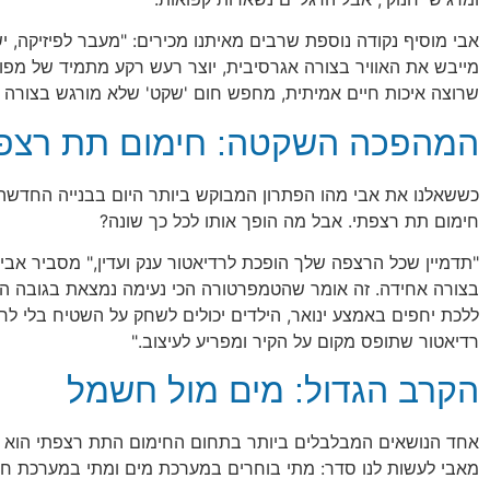
אבי מוסיף נקודה נוספת שרבים מאיתנו מכירים: "מעבר לפיזיקה, יש א
מייבש את האוויר בצורה אגרסיבית, יוצר רעש רקע מתמיד של מפוח
שרוצה איכות חיים אמיתית, מחפש חום 'שקט' שלא מורגש בצורה ש
המהפכה השקטה: חימום תת רצפ
כששאלנו את אבי מהו הפתרון המבוקש ביותר היום בבנייה החדשה
חימום תת רצפתי. אבל מה הופך אותו לכל כך שונה?
"תדמיין שכל הרצפה שלך הופכת לרדיאטור ענק ועדין," מסביר אב
בצורה אחידה. זה אומר שהטמפרטורה הכי נעימה נמצאת בגובה הג
ללכת יחפים באמצע ינואר, הילדים יכולים לשחק על השטיח בלי לחשו
רדיאטור שתופס מקום על הקיר ומפריע לעיצוב."
הקרב הגדול: מים מול חשמל
אחד הנושאים המבלבלים ביותר בתחום החימום התת רצפתי הוא ה
מאבי לעשות לנו סדר: מתי בוחרים במערכת מים ומתי במערכת ח