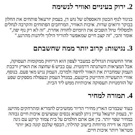
2. ירוק בעיניים ואוויר לנשימה
בניגוד לנוף הבטון והאספלט של גוש דן, בעמק יזרעאל פותחים את החלון
בבוקר ורואים שדות. איכות האוויר, המרחבים הפתוחים והקרבה לנחלים
ולמסלולי טיול הופכים את היומיום לחוויה אחרת. "זה לא רק נוף יפה,"
אומר זהבי, "זה קצב חיים שמאפשר להוריד הילוך וליהנות מהרגע."
3. נגישות: קרוב יותר ממה שחשבתם
אחד החששות הגדולים במעבר לצפון הוא הריחוק ממקומות תעסוקה,
אבל המציאות השתנתה דרמטית. עם כביש 6 שחוצה את הארץ ורכבת
העמק שמחברת את האזור לחיפה ולמרכז, העמק נגיש מאי פעם. בנוסף,
אזורי התעשייה וההייטק ביקנעם, במגדל העמק ובעפולה מספקים שפע
של הזדמנויות תעסוקה איכותיות ממש ליד הבית.
4. תמורה למחיר
בעוד שבמרכז הארץ מחירי הדיור ממשיכים להמריא ומתרחקים מהישג
יד, בעמק יזרעאל עדיין ניתן למצוא נכסים שמציעים איכות חיים גבוהה
במחיר שפוי יותר. בין אם אתם חולמים על בית צמוד קרקע עם גינה
רחבה או דירה מרווחת בישוב קהילתי, הכסף שלכם קונה כאן יותר
מטראז' ויותר איכות חיים.