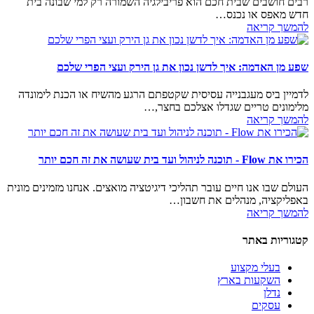
רבים חושבים שבית חכם הוא פריבילגיה השמורה רק למי שבונה בית
חדש מאפס או נכנס…
להמשך קריאה
שפע מן האדמה: איך לדשן נכון את גן הירק ועצי הפרי שלכם
לדמיין ביס מעגבנייה עסיסית שקטפתם הרגע מהשיח או הכנת לימונדה
מלימונים טריים שגדלו אצלכם בחצר,…
להמשך קריאה
הכירו את Flow - תוכנה לניהול ועד בית שעושה את זה חכם יותר
העולם שבו אנו חיים עובר תהליכי דיגיטציה מואצים. אנחנו מזמינים מונית
באפליקציה, מנהלים את חשבון…
להמשך קריאה
קטגוריות באתר
בעלי מקצוע
השקעות בארץ
נדלן
עסקים