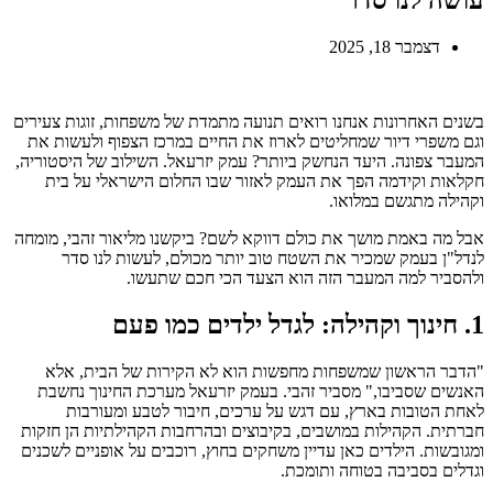
דצמבר 18, 2025
בשנים האחרונות אנחנו רואים תנועה מתמדת של משפחות, זוגות צעירים
וגם משפרי דיור שמחליטים לארוז את החיים במרכז הצפוף ולעשות את
המעבר צפונה. היעד הנחשק ביותר? עמק יזרעאל. השילוב של היסטוריה,
חקלאות וקידמה הפך את העמק לאזור שבו החלום הישראלי על בית
וקהילה מתגשם במלואו.
אבל מה באמת מושך את כולם דווקא לשם? ביקשנו מליאור זהבי, מומחה
לנדל"ן בעמק שמכיר את השטח טוב יותר מכולם, לעשות לנו סדר
ולהסביר למה המעבר הזה הוא הצעד הכי חכם שתעשו.
1. חינוך וקהילה: לגדל ילדים כמו פעם
"הדבר הראשון שמשפחות מחפשות הוא לא הקירות של הבית, אלא
האנשים שסביבו," מסביר זהבי. בעמק יזרעאל מערכת החינוך נחשבת
לאחת הטובות בארץ, עם דגש על ערכים, חיבור לטבע ומעורבות
חברתית. הקהילות במושבים, בקיבוצים ובהרחבות הקהילתיות הן חזקות
ומגובשות. הילדים כאן עדיין משחקים בחוץ, רוכבים על אופניים לשכנים
וגדלים בסביבה בטוחה ותומכת.