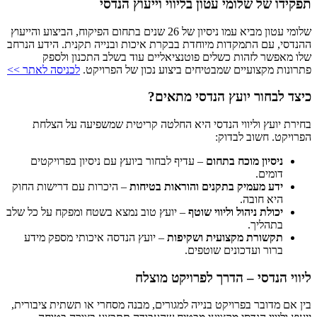
תפקידו של שלומי עטון בליווי וייעוץ הנדסי
שלומי עטון מביא עמו ניסיון של 26 שנים בתחום הפיקוח, הביצוע והייעוץ
ההנדסי, עם התמקדות מיוחדת בבקרת איכות ובנייה תקנית. הידע הנרחב
שלו מאפשר לזהות כשלים פוטנציאליים עוד בשלב התכנון ולספק
פתרונות מקצועיים שמבטיחים ביצוע נכון של הפרויקט.
לכניסה לאתר >>
כיצד לבחור יועץ הנדסי מתאים?
בחירת יועץ וליווי הנדסי היא החלטה קריטית שמשפיעה על הצלחת
הפרויקט. חשוב לבדוק:
ניסיון מוכח בתחום
– עדיף לבחור ביועץ עם ניסיון בפרויקטים
דומים.
ידע מעמיק בתקנים והוראות בטיחות
– היכרות עם דרישות החוק
היא חובה.
יכולת ניהול וליווי שוטף
– יועץ טוב נמצא בשטח ומפקח על כל שלב
בתהליך.
תקשורת מקצועית ושקיפות
– יועץ הנדסה איכותי מספק מידע
ברור ועדכונים שוטפים.
ליווי הנדסי – הדרך לפרויקט מוצלח
בין אם מדובר בפרויקט בנייה למגורים, מבנה מסחרי או תשתית ציבורית,