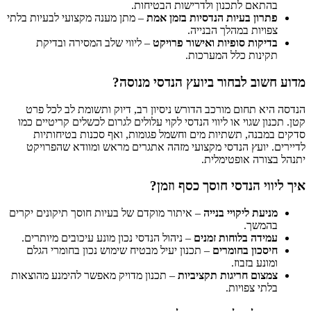
בהתאם לתכנון ולדרישות הבטיחות.
פתרון בעיות הנדסיות בזמן אמת
– מתן מענה מקצועי לבעיות בלתי
צפויות במהלך הבנייה.
בדיקות סופיות ואישור פרויקט
– ליווי שלב המסירה ובדיקת
תקינות כלל המערכות.
מדוע חשוב לבחור ביועץ הנדסי מנוסה?
הנדסה היא תחום מורכב הדורש ניסיון רב, דיוק ותשומת לב לכל פרט
קטן. תכנון שגוי או ליווי הנדסי לקוי עלולים לגרום לכשלים קריטיים כמו
סדקים במבנה, תשתיות מים וחשמל פגומות, ואף סכנות בטיחותיות
לדיירים. יועץ הנדסי מקצועי מזהה אתגרים מראש ומוודא שהפרויקט
יתנהל בצורה אופטימלית.
איך ליווי הנדסי חוסך כסף וזמן?
מניעת ליקויי בנייה
– איתור מוקדם של בעיות חוסך תיקונים יקרים
בהמשך.
עמידה בלוחות זמנים
– ניהול הנדסי נכון מונע עיכובים מיותרים.
חיסכון בחומרים
– תכנון יעיל מבטיח שימוש נכון בחומרי הגלם
ומונע בזבוז.
צמצום חריגות תקציביות
– תכנון מדויק מאפשר להימנע מהוצאות
בלתי צפויות.