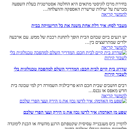
בחירת מרכז לוגיסטי מתאים היא החלטה אסטרטגית בעלת השפעה
מכרעת על יעילות שרשרת האספקה וההצלחה…
להמשך קריאה
מעבר לסף: איך דלת אחת משנה את כל הדינמיקה בבית
יש רגעים ביום שבהם הבית הופך לתחנת רכבת של ממש. עם ארבעה
ילדים שמתרוצצים בין…
להמשך קריאה
שדרוג בית קיים לבית חכם: המדריך השלם למהפכה טכנולוגית בלי
לשבור קירות
רבים חושבים שבית חכם הוא פריבילגיה השמורה רק למי שבונה בית
חדש מאפס או נכנס…
להמשך קריאה
שפע מן האדמה: איך לדשן נכון את גן הירק ועצי הפרי שלכם
לדמיין ביס מעגבנייה עסיסית שקטפתם הרגע מהשיח או הכנת לימונדה
מלימונים טריים שגדלו אצלכם בחצר,…