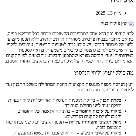
מרץ 13, 2025
ליווי הנדסי נכון הוא אחד המרכיבים החשובים ביותר בכל פרויקט בנייה,
בין אם מדובר בבנייה פרטית, מסחרית או תשתיתית. ללא תכנון מקצועי
וליווי של מומחה הנדסי, יש סיכון גבוה לטעויות קריטיות, עיכובים וליקויי
בנייה שיכולים לגרום להפסדים כלכליים משמעותיים ואף לסכנות
בטיחותיות. יועץ הנדסה מוודא שהתכנון והביצוע מתבצעים לפי התקנים
המחמירים ביותר, תוך שמירה על איכות, עמידה בתקציב ולוחות הזמנים.
מה כולל ייעוץ וליווי הנדסי?
יועץ הנדסה מספק מעטפת מקצועית רחבה המתחילה משלב התכנון ועד
למסירת הפרויקט. תפקידו כולל:
בקרת תכנון
– בדיקת תוכניות הנדסיות ואדריכליות לזיהוי בעיות
ותיקונן עוד לפני תחילת העבודה.
פיקוח על איכות החומרים
– בחינת ההתאמה של החומרים
והטכנולוגיות לתקנים הנדרשים.
ניהול תקציבי והפחתת עלויות
– תכנון תקציבי יעיל שמונע חריגות
ומצמצם בזבוז.
פיקוח על שלבי הביצוע
– ווידוא שהעבודות בשטח מתבצעות