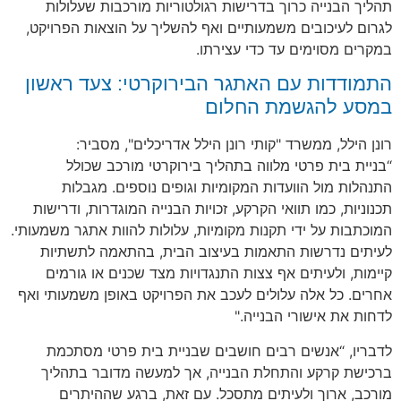
תהליך הבנייה כרוך בדרישות רגולטוריות מורכבות שעלולות
לגרום לעיכובים משמעותיים ואף להשליך על הוצאות הפרויקט,
במקרים מסוימים עד כדי עצירתו.
התמודדות עם האתגר הבירוקרטי: צעד ראשון
במסע להגשמת החלום
רונן הילל, ממשרד "קותי רונן הילל אדריכלים", מסביר:
“בניית בית פרטי מלווה בתהליך בירוקרטי מורכב שכולל
התנהלות מול הוועדות המקומיות וגופים נוספים. מגבלות
תכנוניות, כמו תוואי הקרקע, זכויות הבנייה המוגדרות, ודרישות
המוכתבות על ידי תקנות מקומיות, עלולות להוות אתגר משמעותי.
לעיתים נדרשות התאמות בעיצוב הבית, בהתאמה לתשתיות
קיימות, ולעיתים אף צצות התנגדויות מצד שכנים או גורמים
אחרים. כל אלה עלולים לעכב את הפרויקט באופן משמעותי ואף
לדחות את אישורי הבנייה."
לדבריו, “אנשים רבים חושבים שבניית בית פרטי מסתכמת
ברכישת קרקע והתחלת הבנייה, אך למעשה מדובר בתהליך
מורכב, ארוך ולעיתים מתסכל. עם זאת, ברגע שההיתרים