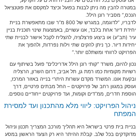
במטרה להבין מה ניתן לבנות בפועל וכיצד למקסם את פוטנציאל
הנכס,” מסביר רונן הילל.
לדבריו, “לדוגמה, במגרש של 800 מ”ר שבו מתאפשרת בניית
יחידת דיור אחת בלבד, אנו עשויים, באמצעות שינוי תוכנית בניין
עיר (תב”ע) או ביצוע פרצלציה, להצליח לקבל אישור לבניית שתי
יחידות דיור. כך ניתן להקים שתי וילות נפרדות, ולהפוך את
הפרויקט לרווחי ומשתלם יותר.”
נכון להיום, משרד "קותי רונן הילל אדריכלים" פועל בשיתוף עם
רשויות מקומיות כמו רמת גן, תל אביב, דרום השרון, הרצליה
ובקעת אונו. המשרד מקדם עשרות היתרי בנייה באזור המרכז,
ועוסק במגוון רחב של פרויקטים – החל מבתים פרטיים, דרך
הוספת חדרים, ממ”דים וקומות, ועד פרויקטים ייחודיים נוספים.
ניהול הפרויקט: ליווי מלא מהתכנון ועד למסירת
המפתח
בניית בית פרטי בישראל היא תהליך מורכב המצריך תכנון וניהול
מדוקדקים בכל שלב. קבלת ההיתר היא רק הצעד הראשון במסע