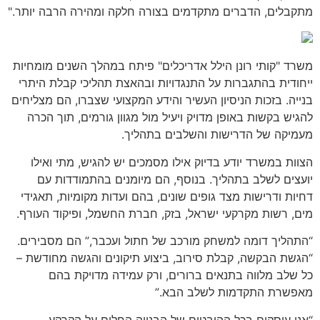
מתקבלים, הדברים מתקדמים בצורה חלקה ומהירה הרבה יותר."
משרד "קותי רונן הילל אדריכלים" פיתח במהלך השנים מומחיות
ייחודית בהתגברות על התנגדויות ובהאצת תהליכי קבלת היתרי
בנייה. בזכות הניסיון העשיר והידע המקצועי שצברו, הם מצליחים
להגיש בקשות באופן מדויק ויעיל מול מגוון גורמים, תוך הכרה
מעמיקה של הדרישות והשלבים בתהליך.
הצוות במשרד יודע בדיוק אילו מסמכים יש להגיש, מתי ואילו
יועצים לשלב בתהליך. בנוסף, הם מיומנים בהתמודדות עם
דחיות ודרישות מצד גופים שונים, בהם ועדות מקומיות, תאגידי
מים, רשות מקרקעי ישראל, בזק, חברת החשמל, ופיקוד העורף.
“התהליך דומה למשחק מורכב של חתול ועכבר,” הם מסבירים.
“הגשת הבקשה, קבלת סירוב, ביצוע תיקונים והגשה מחודשת –
כל שלב מלווה בתנאים ברורים, ורק עמידה מדויקת בהם
מאפשרת התקדמות לשלב הבא.”
“אנו עוסקים בכל ההיבטים של הבנייה החלים על הקרקע,