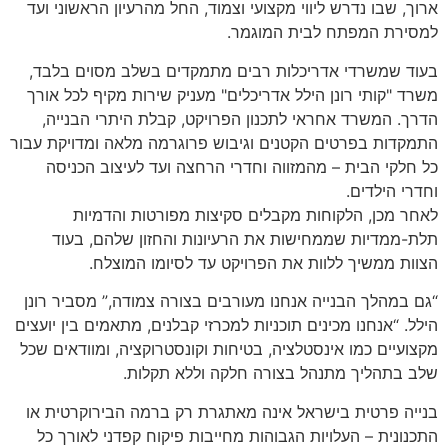
ארוך, שבו נדרש ליווי מקצועי וצמוד, החל מהרעיון הראשוני ועד
למסירת המפתח לבית המוגמר.
בעוד שמשרדי אדריכלות רבים מתמקדים בשלב מסוים בלבד,
משרד "קותי רונן הילל אדריכלים" מעניק שירות מקיף לכל אורך
הדרך. המשרד אחראי לתכנון הפרויקט, קבלת היתרי הבנייה,
התמקדות בפרטים הקטנים וגיבוש פרוגרמה מלאה ומדויקת עבור
כל חלקי הבית – מהמזווה וחדרי הרחצה ועד לעיצוב הכניסה
וחדרי הילדים.
לאחר מכן, הלקוחות מקבלים סקיצות מפורטות והדמיות
תלת-ממדיות שממחישות את הרעיונות והחזון שלהם, בעוד
הצוות ממשיך ללוות את הפרויקט עד לסיומו המוצלח.
“גם במהלך הבנייה אנחנו מעורבים בצורה צמודה,” מסביר רונן
הילל. “אנחנו מכינים תוכניות למכרזי קבלנים, מתאמים בין יועצים
מקצועיים כמו אינסטלציה, בטיחות וקונסטרוקציה, ומוודאים שכל
שלב בתהליך מתנהל בצורה חלקה וללא תקלות.
בנייה פרטית בישראל אינה מאתגרת רק ברמה הבירוקרטית או
התכנונית – העלויות הגבוהות מחייבות פיקוח קפדני לאורך כל