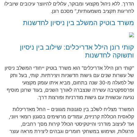
הדרך. ללא ניהול מקצועי ומבוקר, עלולים להיווצר עיכובים שיובילו
לחריגות תקציב משמעותיות,” מסכם רונן.
משרד בוטיק המשלב בין ניסיון לחדשנות
קותי רונן הילל אדריכלים: שילוב בין ניסיון
ותשוקה לחדשנות
"קותי רונן הילל אדריכלים" הוא משרד בוטיק ייחודי המשלב ניסיון
של עשרות שנים עם גישות חדשניות ויצירתיות. קותי, בעל ותק
של למעלה מ-30 שנה בתחום, מביא איתו עומק מקצועי
ופרספקטיבה עשירה שנצברה לאורך השנים, בעוד שרונן מוסיף
נגיעה עכשווית עם גישות מודרניות ופורצות דרך.
המשרד מצליח לשלב בין סגנונות מגוונים – החל מאדריכלות
קלאסית הכוללת קרניזים, עמודים מרשימים בסגנון רומאי ויווני,
ועד לעיצוב מודרני והייטקיסטי הכולל קירות מסך רחבים,
פרגולות, ושימוש במשחקי חומרים וגבהים ליצירת מראה עוצר