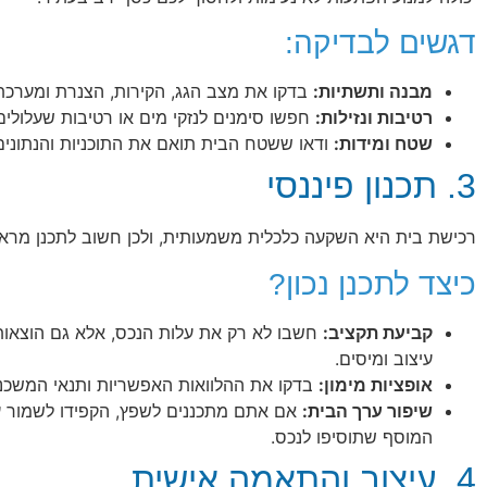
דגשים לבדיקה:
מבנה ותשתיות:
בדקו את מצב הגג, הקירות, הצנרת ומערכ
רטיבות ונזילות:
חפשו סימנים לנזקי מים או רטיבות שעלולים 
שטח ומידות:
ודאו ששטח הבית תואם את התוכניות והנתונים 
3. תכנון פיננסי
רכישת בית היא השקעה כלכלית משמעותית, ולכן חשוב לתכנן מר
כיצד לתכנן נכון?
קביעת תקציב:
חשבו לא רק את עלות הנכס, אלא גם הוצאות נ
עיצוב ומיסים.
אופציות מימון:
בדקו את ההלוואות האפשריות ותנאי המשכנ
שיפור ערך הבית:
אם אתם מתכננים לשפץ, הקפידו לשמור על 
המוסף שתוסיפו לנכס.
4. עיצוב והתאמה אישית