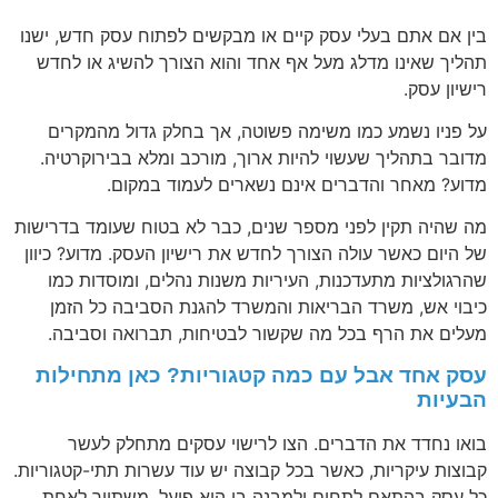
בין אם אתם בעלי עסק קיים או מבקשים לפתוח עסק חדש, ישנו
תהליך שאינו מדלג מעל אף אחד והוא הצורך להשיג או לחדש
רישיון עסק.
על פניו נשמע כמו משימה פשוטה, אך בחלק גדול מהמקרים
מדובר בתהליך שעשוי להיות ארוך, מורכב ומלא בבירוקרטיה.
מדוע? מאחר והדברים אינם נשארים לעמוד במקום.
מה שהיה תקין לפני מספר שנים, כבר לא בטוח שעומד בדרישות
של היום כאשר עולה הצורך לחדש את רישיון העסק. מדוע? כיוון
שהרגולציות מתעדכנות, העיריות משנות נהלים, ומוסדות כמו
כיבוי אש, משרד הבריאות והמשרד להגנת הסביבה כל הזמן
מעלים את הרף בכל מה שקשור לבטיחות, תברואה וסביבה.
עסק אחד אבל עם כמה קטגוריות? כאן מתחילות
הבעיות
בואו נחדד את הדברים. הצו לרישוי עסקים מתחלק לעשר
קבוצות עיקריות, כאשר בכל קבוצה יש עוד עשרות תתי-קטגוריות.
כל עסק בהתאם לתחום ולמבנה בו הוא פועל, משתייך לאחת